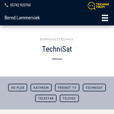
05742 920760
Bernd Lammersiek
EMPFANGSTECHNIK
TechniSat
HD PLUS
KATHREIN
FREENET TV
TECHNISAT
TELESTAR
TELEVES