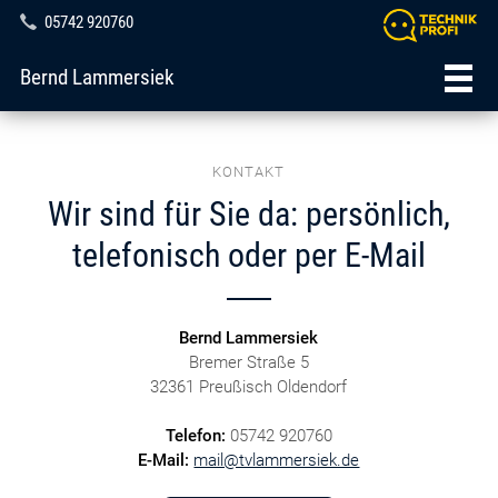
05742 920760
Bernd Lammersiek
KONTAKT
Wir sind für Sie da: persönlich,
telefonisch oder per E-Mail
Bernd Lammersiek
Bremer Straße 5
32361 Preußisch Oldendorf
Telefon:
05742 920760
E-Mail:
mail@tvlammersiek.de