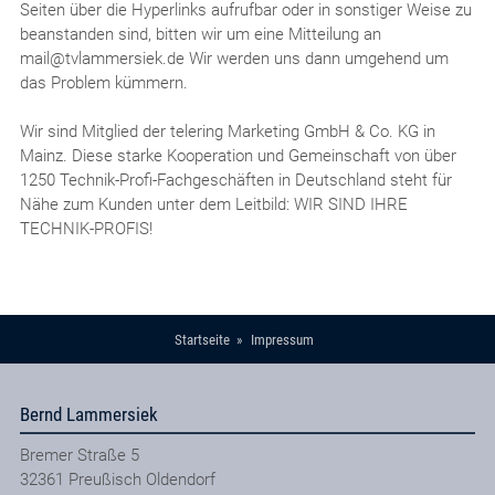
Seiten über die Hyperlinks aufrufbar oder in sonstiger Weise zu
beanstanden sind, bitten wir um eine Mitteilung an
mail@tvlammersiek.de Wir werden uns dann umgehend um
das Problem kümmern.
Wir sind Mitglied der telering Marketing GmbH & Co. KG in
Mainz. Diese starke Kooperation und Gemeinschaft von über
1250 Technik-Profi-Fachgeschäften in Deutschland steht für
Nähe zum Kunden unter dem Leitbild: WIR SIND IHRE
TECHNIK-PROFIS!
Startseite
Impressum
Bernd Lammersiek
Bremer Straße 5
32361
Preußisch Oldendorf