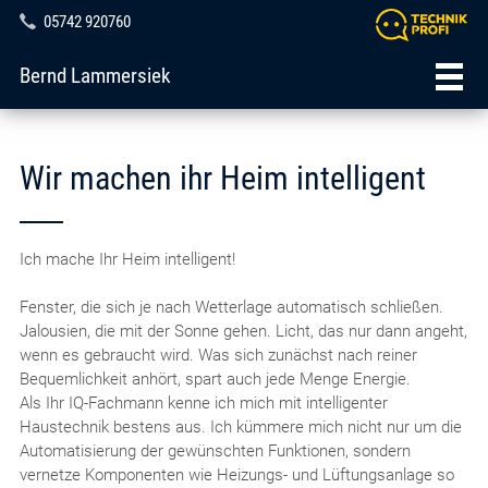
05742 920760
Bernd Lammersiek
Wir machen ihr Heim intelligent
Ich mache Ihr Heim intelligent!
Fenster, die sich je nach Wetterlage automatisch schließen.
Jalousien, die mit der Sonne gehen. Licht, das nur dann angeht,
wenn es gebraucht wird. Was sich zunächst nach reiner
Bequemlichkeit anhört, spart auch jede Menge Energie.
Als Ihr IQ-Fachmann kenne ich mich mit intelligenter
Haustechnik bestens aus. Ich kümmere mich nicht nur um die
Automatisierung der gewünschten Funktionen, sondern
vernetze Komponenten wie Heizungs- und Lüftungsanlage so